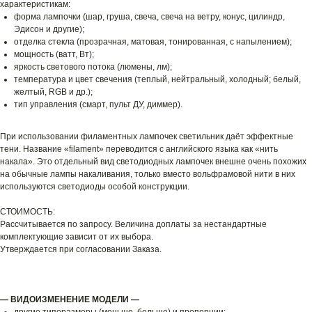
характеристикам:
форма лампочки (шар, груша, свеча, свеча на ветру, конус, цилиндр,
Эдисон и другие);
отделка стекла (прозрачная, матовая, тонированная, с напылением);
мощность (ватт, Вт);
яркость светового потока (люмены, лм);
температура и цвет свечения (теплый, нейтральный, холодный; белый,
желтый, RGB и др.);
тип управления (смарт, пульт ДУ, диммер).
При использовании филаментных лампочек светильник даёт эффектные
тени. Название «filament» переводится с английского языка как «нить
накала». Это отдельный вид светодиодных лампочек внешне очень похожих
на обычные лампы накаливания, только вместо вольфрамовой нити в них
используются светодиоды особой конструкции.
СТОИМОСТЬ:
Рассчитывается по запросу. Величина доплаты за нестандартные
комплектующие зависит от их выбора.
Утверждается при согласовании Заказа.
— ВИДОИЗМЕНЕНИЕ МОДЕЛИ —