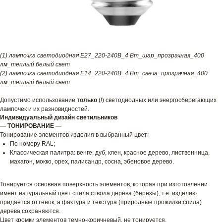
(1) лампочка светодиодная E27_220-240В_4 Вт_шар_прозрачная_400
лм_теплый белый свет
(2) лампочка светодиодная E14_220-240В_4 Вт_свеча_прозрачная_400
лм_теплый белый свет
Допустимо использование
только
(!) светодиодных или энергосберегающих
лампочек и их разновидностей.
Индивидуальный дизайн светильников
— ТОНИРОВАНИЕ —
Тонирование элементов изделия в выбранный цвет:
По номеру RAL;
Классическая палитра: венге, дуб, клен, красное дерево, лиственница,
махагон, мокко, орех, палисандр, сосна, эбеновое дерево.
Тонируется основная поверхность элементов, которая при изготовлении
имеет натуральный цвет спила ствола дерева (берёзы), т.е. изделию
придается оттенок, а фактура и текстура (природные прожилки спила)
дерева сохраняются.
Цвет кромки элементов темно-коричневый, не тонируется.