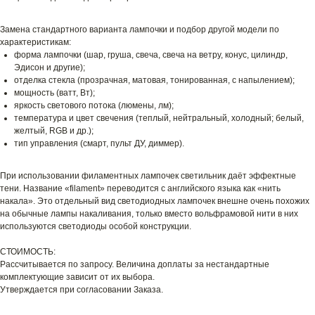
Замена стандартного варианта лампочки и подбор другой модели по
характеристикам:
форма лампочки (шар, груша, свеча, свеча на ветру, конус, цилиндр,
Эдисон и другие);
отделка стекла (прозрачная, матовая, тонированная, с напылением);
мощность (ватт, Вт);
яркость светового потока (люмены, лм);
температура и цвет свечения (теплый, нейтральный, холодный; белый,
желтый, RGB и др.);
тип управления (смарт, пульт ДУ, диммер).
При использовании филаментных лампочек светильник даёт эффектные
тени. Название «filament» переводится с английского языка как «нить
накала». Это отдельный вид светодиодных лампочек внешне очень похожих
на обычные лампы накаливания, только вместо вольфрамовой нити в них
используются светодиоды особой конструкции.
СТОИМОСТЬ:
Рассчитывается по запросу. Величина доплаты за нестандартные
комплектующие зависит от их выбора.
Утверждается при согласовании Заказа.